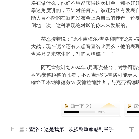
洛在做什么，他好不容易获得这次机会，却不好
拳迷角度讲的，不针对任何人。拳迷始终有发表
能大言不惭的在新闻发布会上谈自己的传奇，还
倒地一次。这种表现绝对影响你未来发展的。”
赫恩接着说：“原本吉梅尔
-
查洛和特雷恩斯
-
大战，现在呢？还有人想看查洛比赛么？他的表
查洛只是来求生的，打的太糟糕了。”
阿瓦雷兹计划
2024
年
5
月再次登台，对手可能
兹
Vs
安德拉德的胜者，不过吉玛尔
-
查洛可能更大
输给了本纳维德兹
Vs
安德拉德胜者，与克劳福德
(2)
顶一下
踩
50%
上一篇：
查洛：这是我第一次挨到重拳感到晕乎
下一