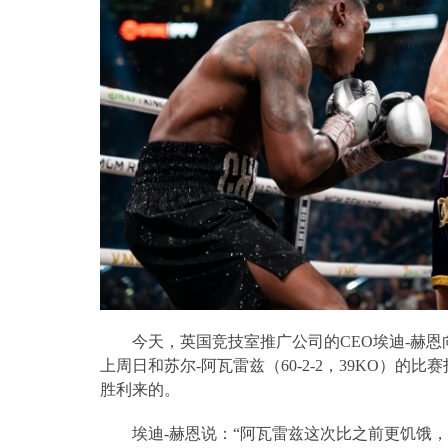
今天，英国竞技室推广公司的
CEO
埃迪
-
赫恩
上周日和苏尔
-
阿瓦雷兹（
60-2-2
，
39KO
）的比赛
胜利来的。
埃迪
-
赫恩说：“阿瓦雷兹这次比之前更饥饿