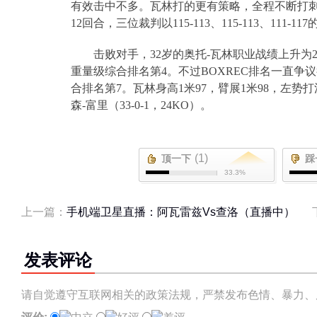
有效击中不多。瓦林打的更有策略，全程不断打
12
回合，三位裁判以
115-113
、
115-113
、
111-117
击败对手，
32
岁的奥托
-
瓦林职业战绩上升为
重量级综合排名第
4
。不过
BOXREC
排名一直争议
合排名第
7
。瓦林身高
1
米
97
，臂展
1
米
98
，左势打
森
-
富里（
33-0-1
，
24KO
）。
(1)
顶一下
踩
33.3%
上一篇：
手机端卫星直播：阿瓦雷兹Vs查洛（直播中）
发表评论
请自觉遵守互联网相关的政策法规，严禁发布色情、暴力、