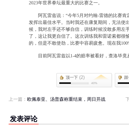
2023
年世界拳坛最重大的比赛之一。
阿瓦雷兹说：“今年
5
月对约翰
-
雷德的比赛肯
发挥出最佳水平。当时我还在康复期间，无法使
候，我对左手还不够自信，训练时候没敢多用左
了，这让我更自信了。这次训练我和雷诺索都很
的，但是不敢使劲，比赛中容易疲惫。现在我
100
目前阿瓦雷兹以
1-4
的赔率被看好，查洛毕竟
(2)
顶一下
踩
40%
上一篇：
欧佩泰亚、汤普森称重结束，周日开战
发表评论