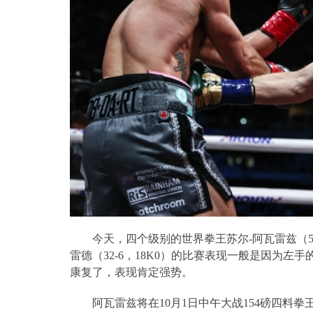
今天，四个级别的世界拳王苏尔
-
阿瓦雷兹（
5
雷德（
32-6
，
18K0
）的比赛表现一般是因为左手
康复了，表现肯定强势。
阿瓦雷兹将在
10
月
1
日中午大战
154
磅四料拳