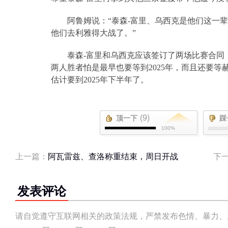
阿鲁姆说：“泰森
-
富里、乌西克是他们这一辈
他们去利雅得大战了。”
泰森
-
富里和乌西克应该签订了两场比赛合同
两人胜者怕是最早也要等到
2025
年，而且还要等
估计要到
2025
年下半年了。
(9)
顶一下
踩
100%
上一篇：
阿瓦雷兹、查洛称重结束，周日开战
下
发表评论
请自觉遵守互联网相关的政策法规，严禁发布色情、暴力、