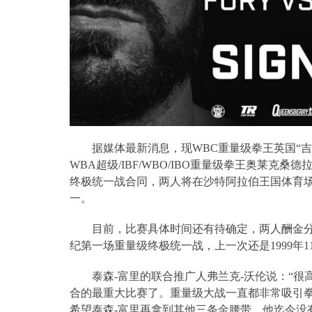
据媒体最新消息，现
WBC
重量级拳王英国“吉
WBA
超级
/IBF/WBO/IBO
重量级拳王奥莱克桑德
终极统一战合同，两人将在沙特阿拉伯王国体育场
一。
目前，比赛具体时间还有待确定，两人酬金
纪第一场重量级终极统一战，上一次还是
1999
年
1
泰森
-
富里的联合推广人弗兰克
-
沃伦说：“很
合的最重大比赛了。重量级大战一直都非常吸引
希望泰森
-
富里再拿到其他三条金腰带，他迄今没