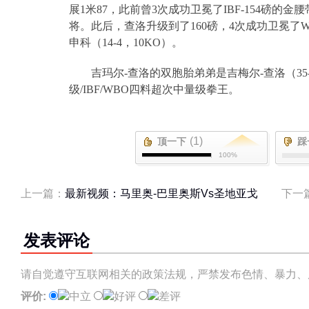
展
1
米
87
，此前曾
3
次成功卫冕了
IBF-154
磅的金腰
将。此后，查洛升级到了
160
磅，
4
次成功卫冕了
申科（
14-4
，
10KO
）。
吉玛尔
-
查洛的双胞胎弟弟是吉梅尔
-
查洛（
35
级
/IBF/WBO
四料超次中量级拳王。
(1)
顶一下
踩
100%
上一篇：
最新视频：马里奥-巴里奥斯Vs圣地亚戈
下一
发表评论
请自觉遵守互联网相关的政策法规，严禁发布色情、暴力、
评价:
中立
好评
差评