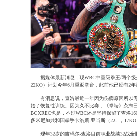
据媒体最新消息，现
WBC
中量级拳王
/
两个级
22KO
）计划今年
6
月重返拳台，此前他已经有
2
年
有消息说，查洛最近一年因为伤病原因所以
始了恢复性训练。因为久不比赛，《拳坛》杂志
BOXREC
也是，不过
WBC
还是坚持保留了查洛
16
多米尼加共和国拳手卡洛斯
-
亚当斯（
22-1
，
17KO
现年
32
岁的吉玛尔
-
查洛目前职业战绩
32
战全