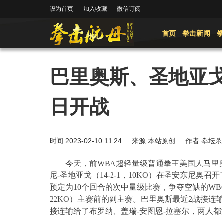
设为首页
加入收藏
微信订阅
首页
拳击新闻
巴里奥斯、圣地亚
日开战
时间:2023-02-10 11:24 来源:本站原创 作者:
今天，前
WBA
超轻量级普通拳王美国人马里
尼
-
圣地亚戈（
14-2-1
，
10KO
）在圣安东尼奥召开
预定为
10
个回合的次中量级比赛，争夺空缺的
WB
22KO
）主赛前的副主赛。巴里奥斯最近
2
战接连
接连输给了布罗纳、盖瑞
-
安图恩
-
拉塞尔，两人都