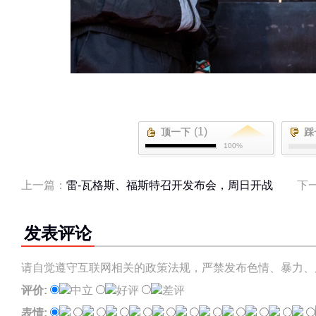
(1)
顶一下
踩
100%
上一篇：
雷-瓦格斯、福斯特召开发布会，周日开战
下
发表评论
请自觉遵守互联网相关的政策法规，严禁发布色情、暴力、
评价:
中立
好评
差评
表情: