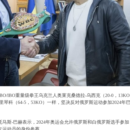
WBO/IBO
重量级拳王乌克兰人奥莱克桑德拉
-
乌西克（
20-0
，
13KO
里琴科（
64-5
，
53KO
）一样，坚决反对俄罗斯运动参加
2024
年
托马斯
-
巴赫表示，
2024
年奥运会允许俄罗斯和白俄罗斯选手参加
立运动员的身份参赛。