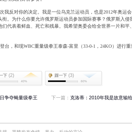
这次我反对你的决定。我是一位乌克兰运动员，也是
2012
年奥运会
头衔。为什么你要允许俄罗斯运动员参加国际赛事？俄罗斯入侵
他们代表着鲜血、死亡和残暴。我希望奥委会给全世界一片和平
登台，和现
WBC
重量级拳王泰森
-
富里（
33-0-1
，
24KO
）进行重
(2)
(3)
一下
踩一下
40%
60%
8日争夺蝇量级拳王
下一篇：
克洛蒂：2010年我是故意输