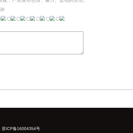
法规，严禁发布色情、暴力、反动的言论。
评
：
苏ICP备16004354号