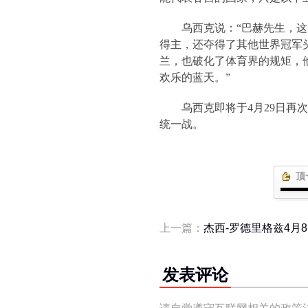
乌西克说：“巴赫先生，
得主，还夺得了其他世界冠军
兰，也破化了体育界的规矩，
欢乐的蓝天。”
乌西克即将于
4
月
29
日再次
统一战。
顶
上一篇：
杰西-罗德里格兹4月
发表评论