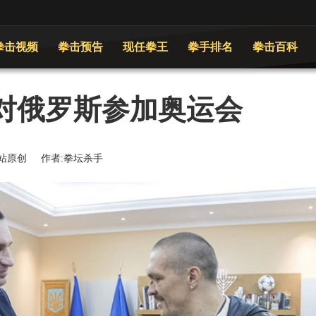
拳击视频
拳击预告
现任拳王
拳手排名
拳击百科
对俄罗斯参加奥运会
 来源:本站原创 作者:拳坛杀手