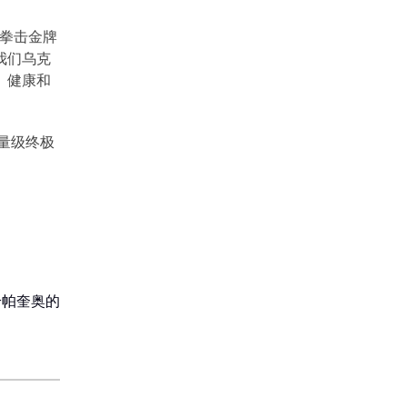
拳击金牌
我们乌克
、健康和
量级终极
给帕奎奥的