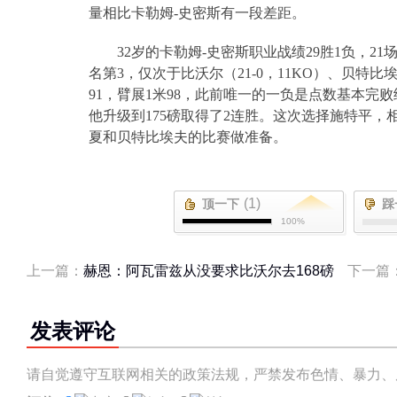
量相比卡勒姆
-
史密斯有一段差距。
32
岁的卡勒姆
-
史密斯职业战绩
29
胜
1
负，
21
名第
3
，仅次于比沃尔（
21-0
，
11KO
）、贝特比
91
，臂展
1
米
98
，此前唯一的一负是点数基本完败
他升级到
175
磅取得了
2
连胜。这次选择施特平，
夏和贝特比埃夫的比赛做准备。
(1)
顶一下
踩
100%
上一篇：
赫恩：阿瓦雷兹从没要求比沃尔去168磅
下一篇
发表评论
请自觉遵守互联网相关的政策法规，严禁发布色情、暴力、