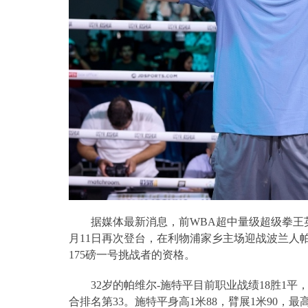
据媒体最新消息，前
WBA
超中量级超级拳王
月
11
日再次登台，在利物浦家乡主场迎战波兰人
175
磅一号挑战者的资格。
32
岁的帕维尔
-
施特平目前职业战绩
18
胜
1
平
合排名第
33
。施特平身高
1
米
88
，臂展
1
米
90
，最