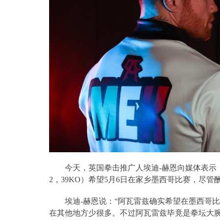
今天，英国拳击推广人埃迪
-
赫恩向媒体表示
2
，
39KO
）希望
5
月
6
日在家乡墨西哥比赛，尽管
埃迪
-
赫恩说：“阿瓦雷兹确实希望在墨西哥
在其他地方少很多。不过阿瓦雷兹毕竟是拳坛大