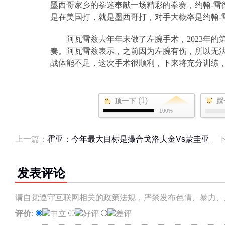
墨西哥家乡的拳迷奉献一场精彩的拳赛，约翰
-
雷
是在美国打，就是墨西哥打，对手大概率是约翰
-
阿瓦雷兹去年年末做了左腕手术，
2023
年的
奏。阿瓦雷兹表示，之前因为左腕有伤，所以无
战体能不足，这次手术很顺利，下来将充分训练
(1)
顶一下
踩
100%
上一篇：
霍亚：今年最大目标是撮合戈洛夫金Vs蒙圭亚
发表评论
请自觉遵守互联网相关的政策法规，严禁发布色情、暴力、
评价:
中立
好评
差评