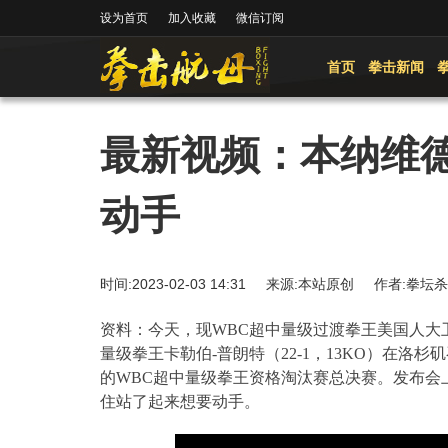
设为首页
加入收藏
微信订阅
首页
拳击新闻
最新视频：本纳维
动手
时间:2023-02-03 14:31 来源:本站原创 作者:
资料：今天，现
WBC
超中量级过渡拳王美国人大
量级拳王卡勒伯
-
普朗特（
22-1
，
13KO
）在洛杉矶
的
WBC
超中量级拳王资格淘汰赛总决赛。发布会
住站了起来想要动手。