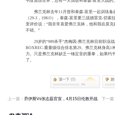
书亚震惊世界，总有一天我会和泰森
-
富里大战的
弗兰克林去年
11
月曾和泰森
-
富里一起训练备
（
29-3
，
19KO
），泰森
-
富里要三战德雷克
-
切索
里评价说：“我非常喜爱弗兰克林，他和我在莫克
不错。”
29
岁的“
989
杀手”杰梅因
-
弗兰克林目前职业战
BOXREC-
重量级综合排名第
29
。弗兰克林身高
1
力。只是弗兰克林缺乏一锤定音的重拳，如果约
了。
(0)
顶一下
踩
0%
上一篇：
乔伊斯Vs张志磊官宣，4月15日伦敦开战
下一篇