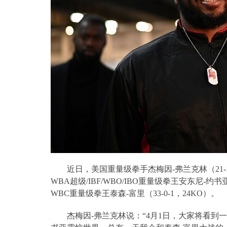
近日，美国重量级拳手杰梅因
-
弗兰克林（
21-
WBA
超级
/IBF/WBO/IBO
重量级拳王安东尼
-
约书
WBC
重量级拳王泰森
-
富里（
33-0-1
，
24KO
）。
杰梅因
-
弗兰克林说：“
4
月
1
日，大家将看到一