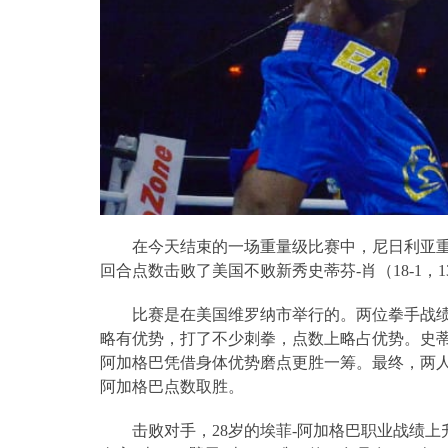
在今天结束的一场重量级比赛中，尼日利亚
回合点数击败了美国不败新秀史蒂芬
-
肖（
18-1
，
1
比赛是在美国维罗纳市举行的。两位拳手战
略有优势，打了不少刺拳，点数上略占优势。史
阿加格巴凭借身体优势磨点更胜一筹。最终，两
阿加格巴点数取胜。
击败对手，
28
岁的埃菲
-
阿加格巴职业战绩上