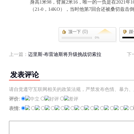
身高
1
米
98
，臂展
2
米
16
，唯一的一负是在
2021
年
1
（
21-0
，
14KO
），当时他第
7
回合还被桑切兹击
(0)
顶一下
踩
0%
上一篇：
迈里斯-布雷迪斯将升级挑战切索拉
下
发表评论
请自觉遵守互联网相关的政策法规，严禁发布色情、暴力、
评价:
中立
好评
差评
表情: