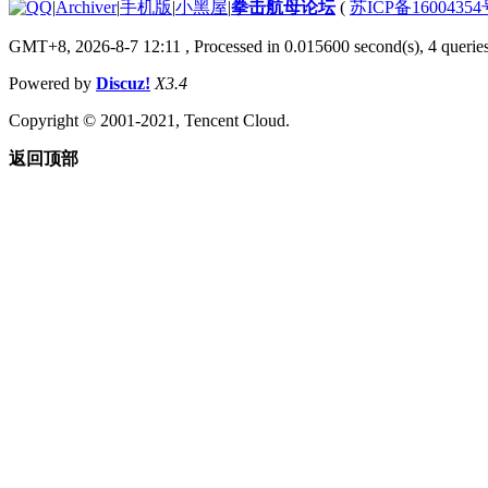
|
Archiver
|
手机版
|
小黑屋
|
拳击航母论坛
(
苏ICP备1600435
GMT+8, 2026-8-7 12:11
, Processed in 0.015600 second(s), 4 querie
Powered by
Discuz!
X3.4
Copyright © 2001-2021, Tencent Cloud.
返回顶部