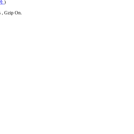
4号
)
s , Gzip On.