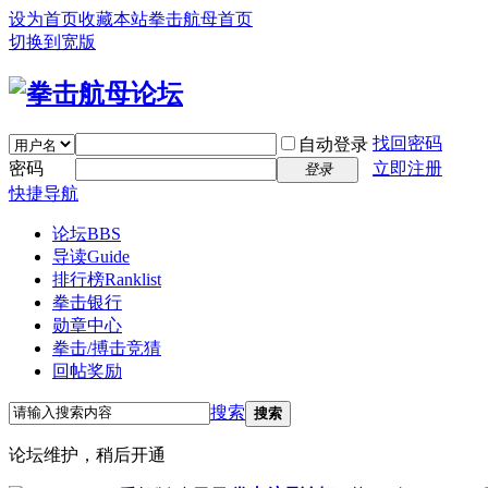
设为首页
收藏本站
拳击航母首页
切换到宽版
找回密码
自动登录
密码
立即注册
登录
快捷导航
论坛
BBS
导读
Guide
排行榜
Ranklist
拳击银行
勋章中心
拳击/搏击竞猜
回帖奖励
搜索
搜索
论坛维护，稍后开通