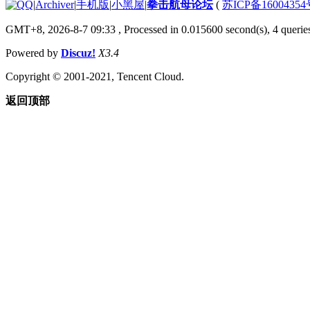
|
Archiver
|
手机版
|
小黑屋
|
拳击航母论坛
(
苏ICP备1600435
GMT+8, 2026-8-7 09:33
, Processed in 0.015600 second(s), 4 querie
Powered by
Discuz!
X3.4
Copyright © 2001-2021, Tencent Cloud.
返回顶部