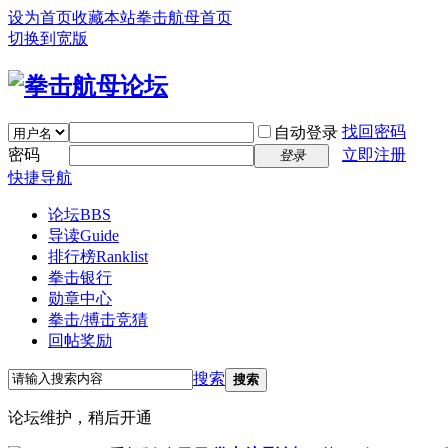
设为首页
收藏本站
拳击航母首页
切换到宽版
找回密码
自动登录
密码
立即注册
登录
快捷导航
论坛
BBS
导读
Guide
排行榜
Ranklist
拳击银行
勋章中心
拳击/搏击竞猜
回帖奖励
搜索
搜索
论坛维护，稍后开通