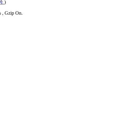
4号
)
s , Gzip On.