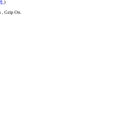
4号
)
s , Gzip On.