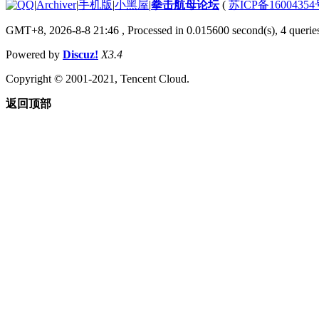
|
Archiver
|
手机版
|
小黑屋
|
拳击航母论坛
(
苏ICP备1600435
GMT+8, 2026-8-8 21:46
, Processed in 0.015600 second(s), 4 querie
Powered by
Discuz!
X3.4
Copyright © 2001-2021, Tencent Cloud.
返回顶部