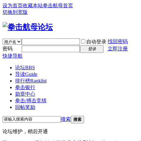
设为首页
收藏本站
拳击航母首页
切换到宽版
找回密码
自动登录
密码
立即注册
登录
快捷导航
论坛
BBS
导读
Guide
排行榜
Ranklist
拳击银行
勋章中心
拳击/搏击竞猜
回帖奖励
搜索
搜索
论坛维护，稍后开通