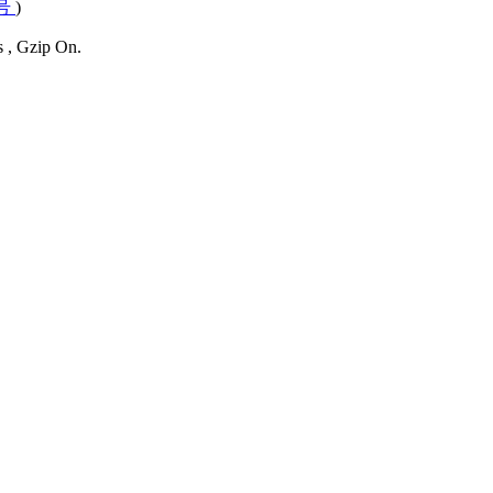
4号
)
s , Gzip On.