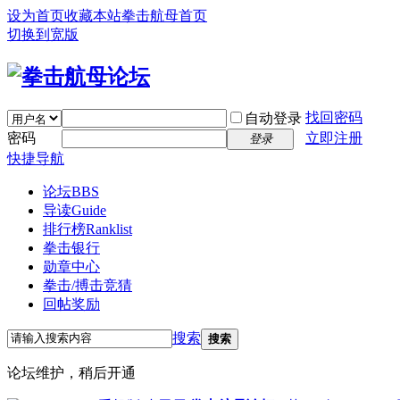
设为首页
收藏本站
拳击航母首页
切换到宽版
找回密码
自动登录
密码
立即注册
登录
快捷导航
论坛
BBS
导读
Guide
排行榜
Ranklist
拳击银行
勋章中心
拳击/搏击竞猜
回帖奖励
搜索
搜索
论坛维护，稍后开通