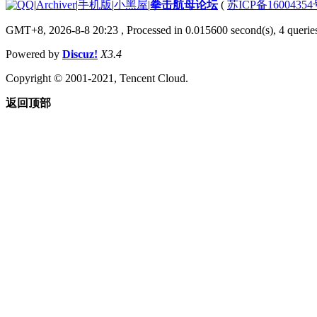
|
Archiver
|
手机版
|
小黑屋
|
拳击航母论坛
(
苏ICP备1600435
GMT+8, 2026-8-8 20:23
, Processed in 0.015600 second(s), 4 querie
Powered by
Discuz!
X3.4
Copyright © 2001-2021, Tencent Cloud.
返回顶部