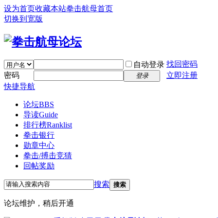
设为首页
收藏本站
拳击航母首页
切换到宽版
找回密码
自动登录
密码
立即注册
登录
快捷导航
论坛
BBS
导读
Guide
排行榜
Ranklist
拳击银行
勋章中心
拳击/搏击竞猜
回帖奖励
搜索
搜索
论坛维护，稍后开通