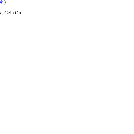
4号
)
s , Gzip On.