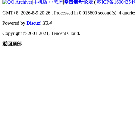
|
Archiver
|
手机版
|
小黑屋
|
拳击航母论坛
(
苏ICP备1600435
GMT+8, 2026-8-9 20:26
, Processed in 0.015600 second(s), 4 querie
Powered by
Discuz!
X3.4
Copyright © 2001-2021, Tencent Cloud.
返回顶部